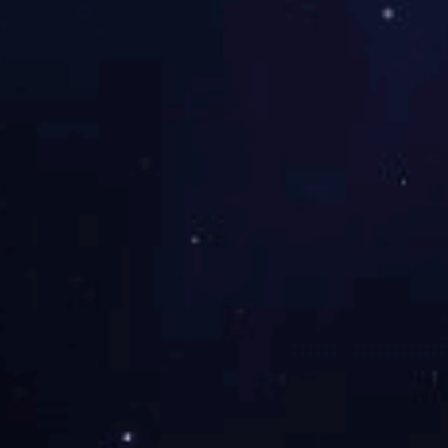
NEWS
新闻中心
MORE
行业资讯
2022-12-26