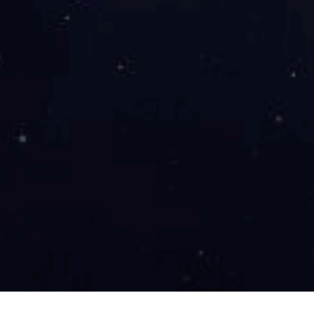
电线电缆具体可以
公司动态
2022-12-26
七大措施可提高发