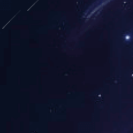
开云官方注册成立于2012年，注册地为天津市
口工业备品配件的批发销售业务，公司采用了现
的ERP，实现了科学规范的系统办公；目前已经
得了经销代理权限，在欧、美、东南亚地区的进
CASE
诚实守信、快捷高效、服务至上是开云中国永远
成功案例