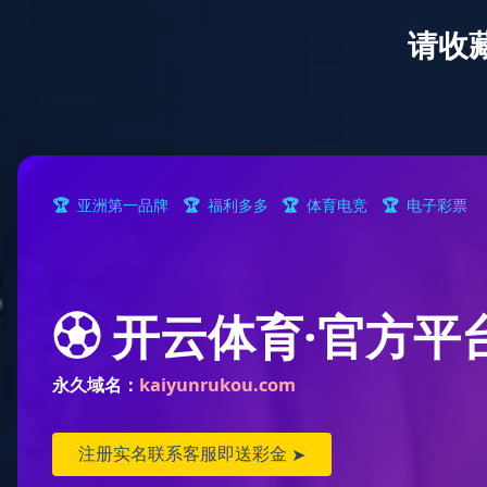
网站首页
开云官方注册
关于开云中