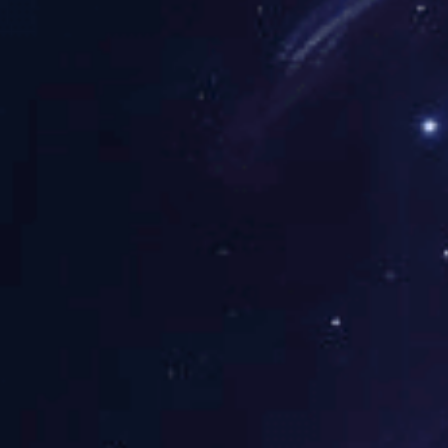
Copyright @ 开云官方注册
津ICP备20000395号-
开云电子入口_开云(中国)
|
乐鱼平台
|
ly官网
|
九游电竞（NINE GAME）·官方网站
|
开云体验app官方入口
|
乐鱼官方网站
|
九游·体育